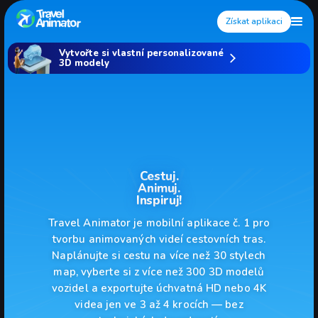
Získat aplikaci
Vytvořte si vlastní personalizované
3D modely
Cestuj.
Animuj.
Inspiruj!
Travel Animator je mobilní aplikace č. 1 pro
tvorbu animovaných videí cestovních tras.
Naplánujte si cestu na více než 30 stylech
map, vyberte si z více než 300 3D modelů
vozidel a exportujte úchvatná HD nebo 4K
videa jen ve 3 až 4 krocích — bez