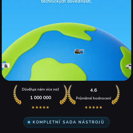
technických dovedností.
Důvěřuje nám více než
4.6
1 000 000
Průměrné hodnocení
KOMPLETNÍ SADA NÁSTROJŮ