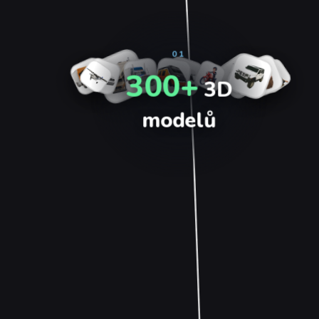
01
300+
3D
modelů