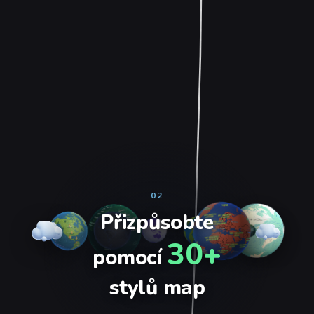
02
Přizpůsobte
30+
pomocí
stylů map