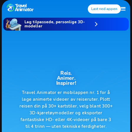
Last ned appen
Lag tilpassede, personlige 3D-
modeller
Reis.
Animer.
Inspirer!
Travel Animator er mobilappen nr. 1 for å
lage animerte videoer av reiseruter. Plott
reisen din på 30+ kartstiler, velg blant 300+
3D-kjøretøymodeller og eksporter
fantastiske HD- eller 4K-videoer på bare 3
til 4 trinn — uten tekniske ferdigheter.