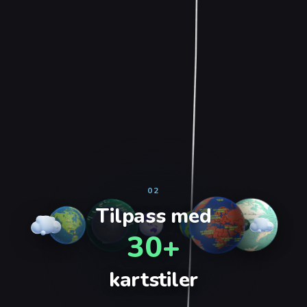
02
Tilpass med
30+
kartstiler