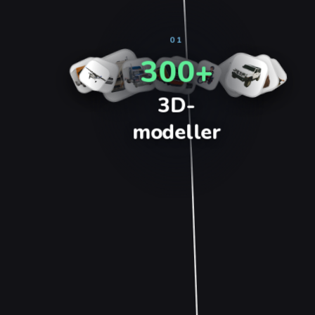
01
300+
3D-
modeller