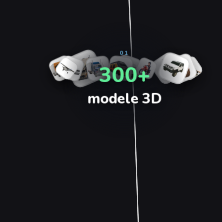
01
300+
modele 3D