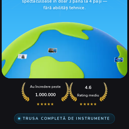
spectaculoase în doar 3 până la 4 pași —
fără abilități tehnice.
Au încredere peste
4.6
1.000.000
Rating mediu
TRUSA COMPLETĂ DE INSTRUMENTE